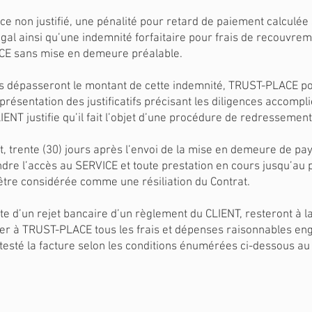
e non justifié, une pénalité pour retard de paiement calculée s
t légal ainsi qu’une indemnité forfaitaire pour frais de recouvr
ACE sans mise en demeure préalable.
ais dépasseront le montant de cette indemnité, TRUST-PLACE 
résentation des justificatifs précisant les diligences accompl
ENT justifie qu’il fait l’objet d’une procédure de redressement 
, trente (30) jours après l’envoi de la mise en demeure de pay
ndre l’accès au SERVICE et toute prestation en cours jusqu’a
être considérée comme une résiliation du Contrat.
uite d’un rejet bancaire d’un règlement du CLIENT, resteront à 
r à TRUST-PLACE tous les frais et dépenses raisonnables en
testé la facture selon les conditions énumérées ci-dessous au