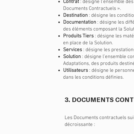
Contrat
: désigne l’ensemble des 
Documents Contractuels ».
Destination
: désigne les conditi
Documentation
: désigne les di
des éléments composant la Solut
Produits Tiers
: désigne les maté
en place de la Solution.
Services
: désigne les prestatio
Solution
: désigne l’ensemble com
Adaptations, des produits destin
Utilisateurs
: désigne le personnel
dans les conditions définies.
3. DOCUMENTS CON
Les Documents contractuels suiva
décroissante :