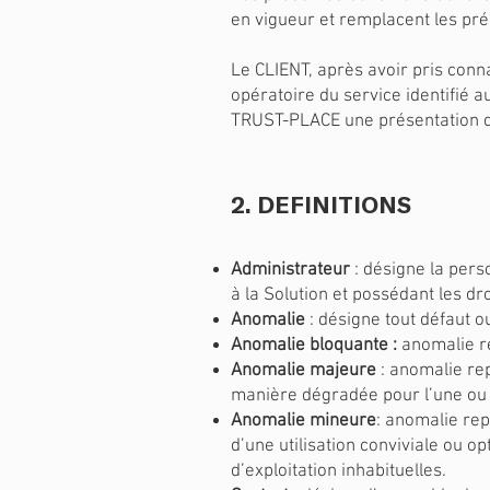
en vigueur et remplacent les pr
Le CLIENT, après avoir pris conna
opératoire du service identifié a
TRUST-PLACE une présentation dét
2. DEFINITIONS
Administrateur
: désigne la per
à la Solution et possédant les dr
Anomalie
: désigne tout défaut 
Anomalie bloquante :
anomalie rep
Anomalie majeure
: anomalie rep
manière dégradée pour l’une ou l
Anomalie mineure
: anomalie rep
d’une utilisation conviviale ou 
d’exploitation inhabituelles.