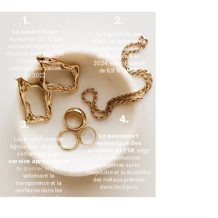
1.
2.
La contrefaçon
Le marché EU des
représente 13,5 % des
bijoux et montres de
ventes de bijoux et de
luxe d’occasion est
montres dans l'UE ; 86
de 19,3 Mds $ en
millions de
2024, en croissance
contrefaçons saisies
de 6,9 % CAGR
en 2022
4.
3.
Le passeport
Les propriétaires de
numérique des
bijoux haut de gamme
produits de l'UE
exige
s'attendent à
un
des informations
service après-vente
complètes sur la
,
de premier ordre
traçabilité et la durabilité
valorisant la
des métaux précieux
transparence et la
dans les bijoux
confiance dans les
services de réparation.